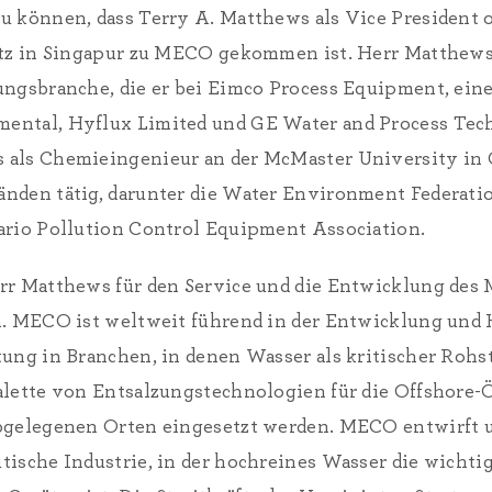
u können, dass Terry A. Matthews als Vice President 
itz in Singapur zu MECO gekommen ist. Herr Matthews 
ungsbranche, die er bei Eimco Process Equipment, ein
ental, Hyflux Limited und GE Water and Process Tec
als Chemieingenieur an der McMaster University in O
nden tätig, darunter die Water Environment Federati
ario Pollution Control Equipment Association.
rr Matthews für den Service und die Entwicklung des
n. MECO ist weltweit führend in der Entwicklung und
tung in Branchen, in denen Wasser als kritischer Rohs
lette von Entsalzungstechnologien für die Offshore-Öl
abgelegenen Orten eingesetzt werden. MECO entwirft 
ische Industrie, in der hochreines Wasser die wichtig