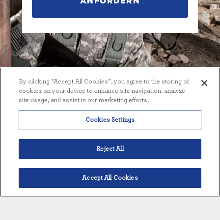
ANFORDERN
By clicking “Accept All Cookies”, you agree to the storing of
cookies on your device to enhance site navigation, analyze
site usage, and assist in our marketing efforts.
SIND SIE BEREIT,
Cookies Settings
LOSZULEGEN?
Reject All
Ganz gleich, ob Sie ein bestehendes Produkt
warten oder ein neues Projekt starten möchten,
unser Team steht Ihnen gerne zur Verfügung.
Accept All Cookies
Deutsch