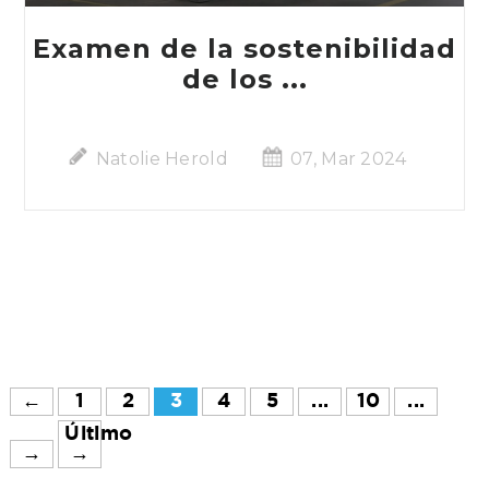
Examen de la sostenibilidad
de los ...
Natolie Herold
07, Mar 2024
←
1
2
3
4
5
...
10
...
Último
→
→