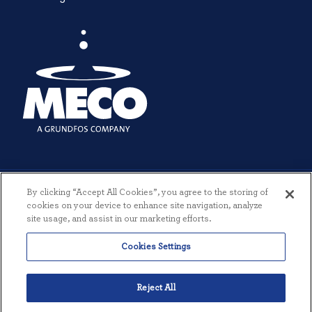
By clicking “Accept All Cookies”, you agree to the storing of
cookies on your device to enhance site navigation, analyze
site usage, and assist in our marketing efforts.
© 2026 MECO INCORPORATED. TODOS LOS DERECHOS RESERVADOS.
Cookies Settings
|
TÉRMINOS Y CONDICIONES
|
POLÍTICA DE PRIVACIDAD
|
CREADO POR THREESIXTYEIGHT
Reject All