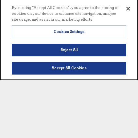
By clicking “Accept All Cookies”, you agree to the storing of
cookies on your device to enhance site navigation, analyze
site usage, and assist in our marketing efforts.
VOUS EN VOULEZ PLUS ?
Cookies Settings
TÉLÉCHARGER L'E-BOOK
CAPACITÉS
Reject All
BIOPHARMACEUTIQUES
Accept All Cookies
Français
OBTENIR LE LIVRE
ÉLECTRONIQUE
MAINTENANT