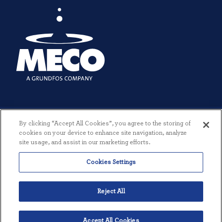
By clicking “Accept All Cookies”, you agree to the storing of
cookies on your device to enhance site navigation, analyze
site usage, and assist in our marketing efforts.
© 2026 MECO INCORPORATED. TUTTI I DIRITTI RISERVATI.
|
TERMINI
Cookies Settings
E CONDIZIONI
|
INFORMATIVA SULLA PRIVACY
|
CREATO DA
THREESIXTYEIGHT
Reject All
Accept All Cookies