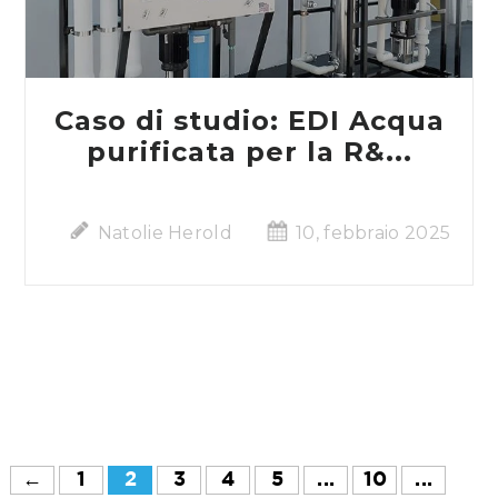
Caso di studio: EDI Acqua
purificata per la R&...
Natolie Herold
10, febbraio 2025
←
1
2
3
4
5
...
10
...