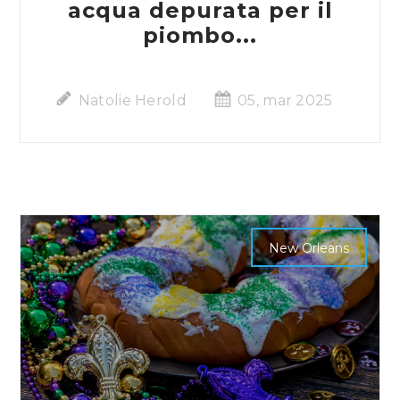
acqua depurata per il
piombo...
Natolie Herold
05, mar 2025
New Orleans