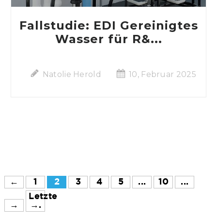
Fallstudie: EDI Gereinigtes
Wasser für R&...
Natolie Herold
10, Februar 2025
←
1
2
3
4
5
...
10
...
Letzte
→
→.