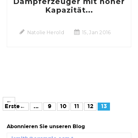
Dampferzeuger mit hoher
Kapazität...
Natolie Herold
15, Jan 2016
←
Erste
←
...
9
10
11
12
13
Abonnieren Sie unseren Blog