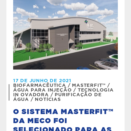
17 DE JUNHO DE 2021
BIOFARMACÊUTICA
/
MASTERFIT™
/
ÁGUA PARA INJEÇÃO
/
TECNOLOGIA
IN
OVADORA /
PURIFICAÇÃO DE
ÁGUA
/
NOTÍCIAS
O SISTEMA MASTERFIT™
DA MECO FOI
SELECIONADO PARA AS