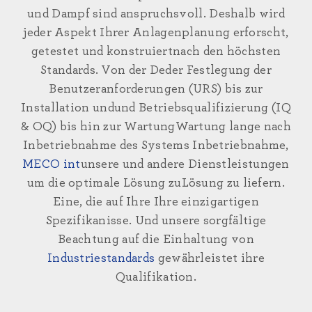
und Dampf sind
anspruchsvoll. Deshalb wird
jeder Aspekt Ihrer Anlagenplanung
erforscht,
getestet und konstruiert
nach den höchsten
Standards. Von der De
der Festlegung der
Benutzeranforderungen
(URS) bis zur
Installation und
und Betriebsqualifizierung (IQ
& OQ) bis hin zur Wartung
Wartung lange nach
Inbetriebnahme des Systems
Inbetriebnahme,
MECO int
unsere und andere Dienstleistungen
um die optimale Lösung zu
Lösung zu liefern.
Eine, die auf Ihre
Ihre einzigartigen
Spezifika
nisse.
Und unsere sorgfältige
Beachtung
auf die Einhaltung von
Industriestandards
gewährleistet ihre
Qualifikation.