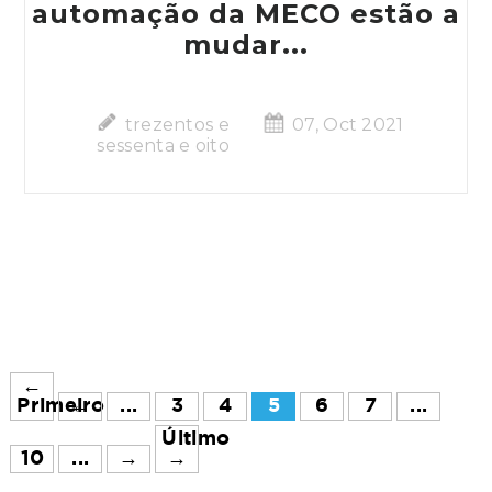
automação da MECO estão a
mudar...
trezentos e
07, Oct 2021
sessenta e oito
←
Primeiro
←
...
3
4
5
6
7
...
Último
10
...
→
→