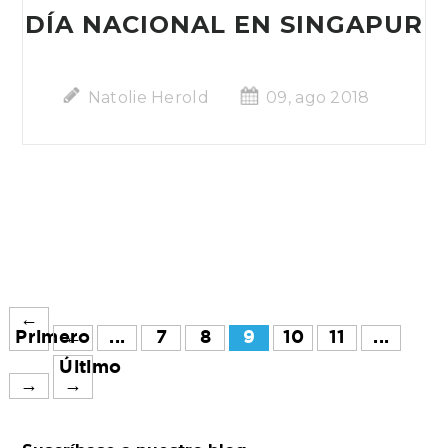
DÍA NACIONAL EN SINGAPUR
Natolie Herold
09, ago 2018
←
Primero
←
...
7
8
9
10
11
...
Último
→
→