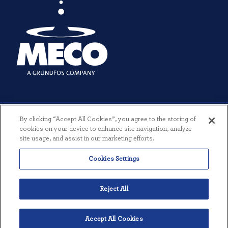
By clicking “Accept All Cookies”, you agree to the storing of
cookies on your device to enhance site navigation, analyze
site usage, and assist in our marketing efforts.
© 2026 MECO INCORPORATED. TODOS LOS DERECHOS RESERVADOS.
Cookies Settings
|
TÉRMINOS Y CONDICIONES
|
POLÍTICA DE PRIVACIDAD
|
CREADO POR THREESIXTYEIGHT
Reject All
Accept All Cookies