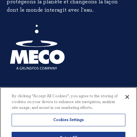
protégeons la planète et changeons la façon
dont le monde interagit avec l'eau.
By clicking “Accept All Cookies”, you agree to the storing of
cookies on your device to enhance site navigation, analyze
site usage, and assist in our marketing efforts.
© 2026 MECO INCORPORATED. TOUS DROITS RÉSERVÉS.
|
Cookies Settings
CONDITIONS GÉNÉRALES
|
POLITIQUE DE CONFIDENTIALITÉ
|
CRÉÉ PAR THREESIXTYEIGHT