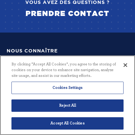
VOUS AVEZ DES QUESTIONS ?
PRENDRE CONTACT
NOUS CONNAÎTRE
PAGE D'ACCUEIL
By clicking “Accept All Cookies”, you agree to the storing of
cookies on your device to enhance site navigation, analyze
POURQUOI MECO ?
site usage, and assist in our marketing efforts.
L'EAU DE DEMAIN
Cookies Settings
BLOG
ENTREPRISE
Reject All
VISION ET VALEURS
LOCALISATION DES SITES
Accept All Cookies
Français
INDUSTRIES