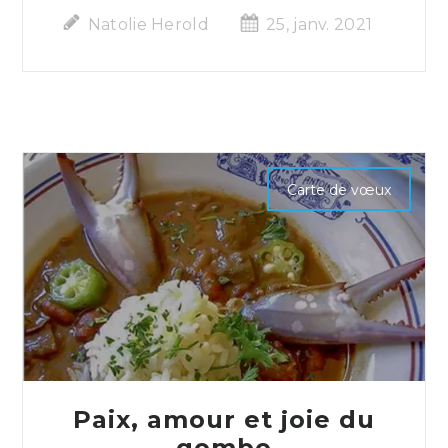
Natolie Herold
25, janv. 2021
Carte de vœux
Paix, amour et joie du
gombo